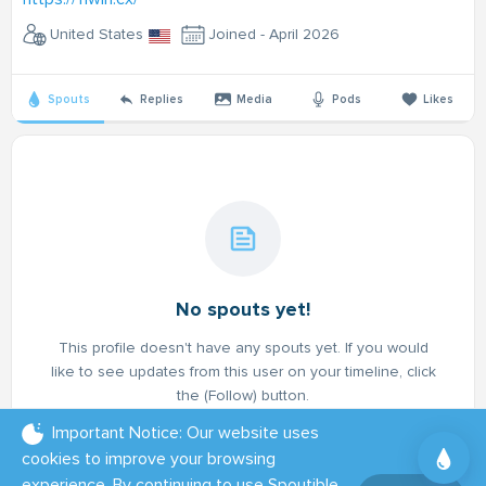
United States
Joined - April 2026
Spouts
Replies
Media
Pods
Likes
No spouts yet!
This profile doesn't have any spouts yet. If you would
like to see updates from this user on your timeline, click
the (Follow) button.
Important Notice: Our website uses
cookies to improve your browsing
experience. By continuing to use Spoutible,