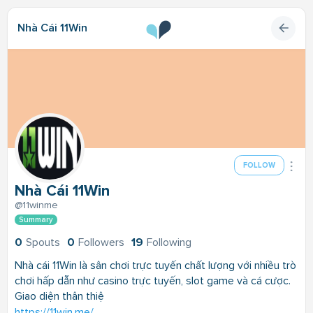
Nhà Cái 11Win
FOLLOW
Nhà Cái 11Win
@11winme
Summary
0
Spouts
0
Followers
19
Following
Nhà cái 11Win là sân chơi trực tuyến chất lượng với nhiều trò
chơi hấp dẫn như casino trực tuyến, slot game và cá cược.
Giao diện thân thiệ
https://11win.me/