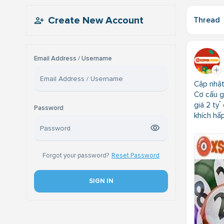
Create New Account
Thread
Email Address / Username
Cập nhật
Cơ cấu g
giá 2 tỷ 
Password
khích hấ
Forgot your password?
Reset Password
SIGN IN