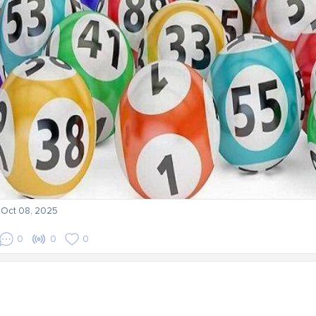
- Oct 08, 2025
0
0
0