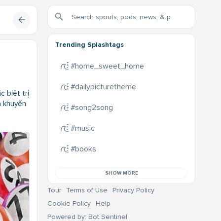
Trending Splashtags
#home_sweet_home
#dailypicturetheme
 biệt trị
và khuyến
#song2song
#music
#books
SHOW MORE
Tour
Terms of Use
Privacy Policy
Cookie Policy
Help
Powered by: Bot Sentinel