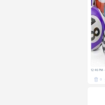
12:46 PM 
0