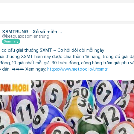
XSMTRUNG - Xổ số miền Trung hôm nay - XSMTR - SXMT
@ketquaxosomientrung
Summary
 cơ cấu giải thưởng SXMT – Cơ hội đổi đời mỗi ngày
iải thưởng XSMT hiện nay được chia thành 18 hạng, trong đó giải đặc
đồng, 10 giải nhất mỗi giải 30 triệu đồng, cùng hàng trăm giải phụ 
p dẫn. ➡️➡️➡️ Xem ngay:
https://www.metooo.io/u/xsmtr